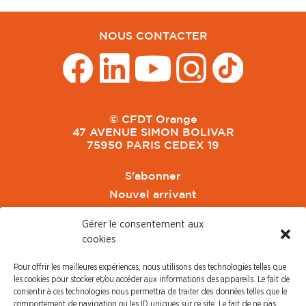
NOUS CONTACTER
© CFDT Orange
47 AVENUE SIMON BOLIVAR
75950 PARIS CEDEX 19
S'abonner
Nouvel arrivant
Pacte de Pouvoir de Vivre
Gérer le consentement aux
Toute l'actu CFDT Orange
cookies
CFDT
Pour offrir les meilleures expériences, nous utilisons des technologies telles que
CFDT Cadres
les cookies pour stocker et/ou accéder aux informations des appareils. Le fait de
CFDT Retraités
consentir à ces technologies nous permettra de traiter des données telles que le
comportement de navigation ou les ID uniques sur ce site. Le fait de ne pas
L'UFFA