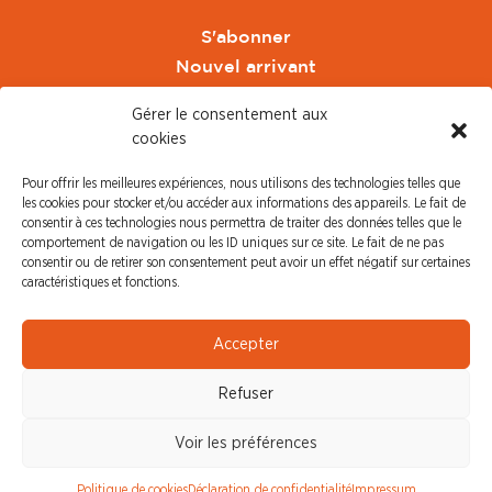
S'abonner
Nouvel arrivant
Pacte de Pouvoir de Vivre
Gérer le consentement aux
Toute l'actu CFDT Orange
cookies
CFDT
Pour offrir les meilleures expériences, nous utilisons des technologies telles que
CFDT Cadres
les cookies pour stocker et/ou accéder aux informations des appareils. Le fait de
CFDT Retraités
consentir à ces technologies nous permettra de traiter des données telles que le
comportement de navigation ou les ID uniques sur ce site. Le fait de ne pas
L'UFFA
consentir ou de retirer son consentement peut avoir un effet négatif sur certaines
CFDT F3C
caractéristiques et fonctions.
PRESSE
Accepter
Communiqué de Presse
Refuser
Revue de Presse
Nous contacter
Voir les préférences
© CFDT Orange |
Mentions Légales
|
Protection des
Politique de cookies
Déclaration de confidentialité
Impressum