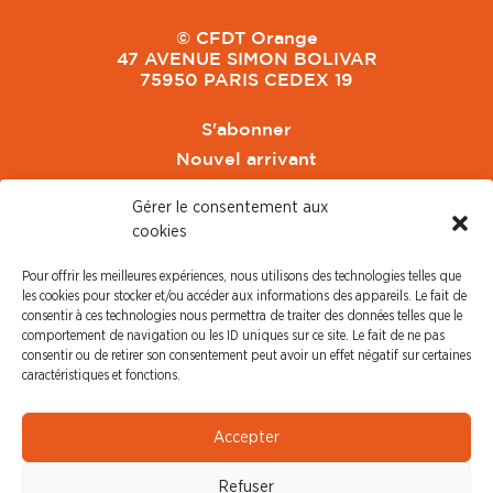
© CFDT Orange
47 AVENUE SIMON BOLIVAR
75950 PARIS CEDEX 19
S'abonner
Nouvel arrivant
Pacte de Pouvoir de Vivre
Gérer le consentement aux
Toute l'actu CFDT Orange
cookies
CFDT
Pour offrir les meilleures expériences, nous utilisons des technologies telles que
CFDT Cadres
les cookies pour stocker et/ou accéder aux informations des appareils. Le fait de
CFDT Retraités
consentir à ces technologies nous permettra de traiter des données telles que le
comportement de navigation ou les ID uniques sur ce site. Le fait de ne pas
L'UFFA
consentir ou de retirer son consentement peut avoir un effet négatif sur certaines
CFDT F3C
caractéristiques et fonctions.
PRESSE
Accepter
Communiqué de Presse
Refuser
Revue de Presse