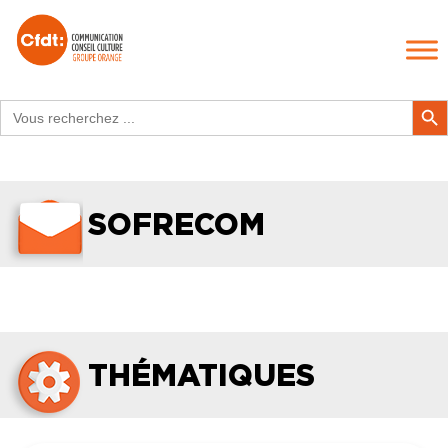
Search
Search Butt
for:
SOFRECOM
THÉMATIQUES