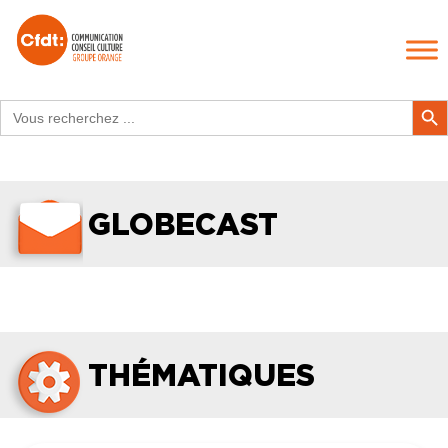
Search
Search Butt
for:
GLOBECAST
THÉMATIQUES