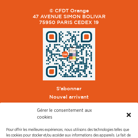
© CFDT Orange
47 AVENUE SIMON BOLIVAR
75950 PARIS CEDEX 19
S'abonner
Nouvel arrivant
Pacte de Pouvoir de Vivre
Gérer le consentement aux
Toute l'actu CFDT Orange
cookies
CFDT
Pour offrir les meilleures expériences, nous utilisons des technologies telles que
CFDT Cadres
les cookies pour stocker et/ou accéder aux informations des appareils. Le fait de