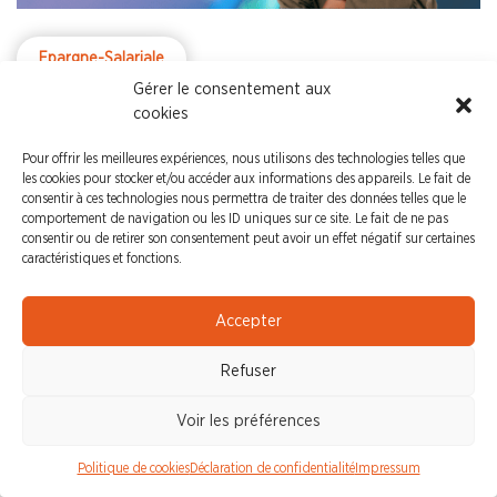
Epargne-Salariale
Gérer le consentement aux
cookies
NEWSLETTER INTERNATIONAL –
Pour offrir les meilleures expériences, nous utilisons des technologies telles que
N°1/JANVIER 2025
les cookies pour stocker et/ou accéder aux informations des appareils. Le fait de
consentir à ces technologies nous permettra de traiter des données telles que le
Retrouvez l'actualité d'Orange à l'international
comportement de navigation ou les ID uniques sur ce site. Le fait de ne pas
avec vos représentants du Comité Groupe
consentir ou de retirer son consentement peut avoir un effet négatif sur certaines
Européen, Comité Groupe Monde et Alliance UNI
caractéristiques et fonctions.
Accepter
Refuser
Voir les préférences
Politique de cookies
Déclaration de confidentialité
Impressum