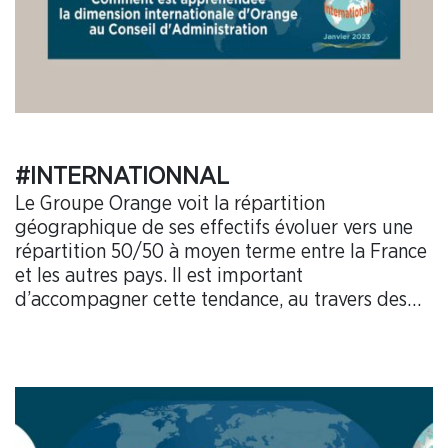
#INTERNATIONNAL
Le Groupe Orange voit la répartition
géographique de ses effectifs évoluer vers une
répartition 50/50 à moyen terme entre la France
et les autres pays. Il est important
d’accompagner cette tendance, au travers des
Comités Europe et Monde, et par un dialogue
interculturel fort avec nos collègues des
différentes filiales du Groupe. C’est ce que la
CFDT fait dans les instances et au sein de
l’Alliance UNI Orange. Il nous a semblé important
de vous proposer un rapide tour d’horizon des