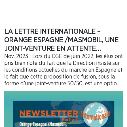
LA LETTRE INTERNATIONALE –
ORANGE ESPAGNE /MASMOBIL, UNE
JOINT-VENTURE EN ATTENTE…
Nov. 2023 : Lors du CGE de juin 2022, les élus ont
pris bien note du fait que la Direction insiste sur
les conditions actuelles du marché en Espagne et
le fait que cette proposition de fusion, sous la
forme d’une joint-venture 50/50, est une option
défensive, sur un marché très concurrentiel, qui
serait la « moins mauvaise » des solutions
permettant de maintenir la présence d’Orange
en Espagne.