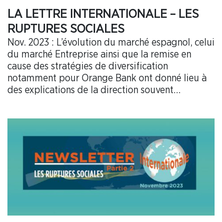
LA LETTRE INTERNATIONALE – LES
RUPTURES SOCIALES
Nov. 2023 : L’évolution du marché espagnol, celui
du marché Entreprise ainsi que la remise en
cause des stratégies de diversification
notamment pour Orange Bank ont donné lieu à
des explications de la direction souvent
paradoxales, voire incohérentes au sein des
instances adhoc (Comité Groupe Européen,
Comité Groupe Monde, CSEE SCE et d’Orange
Bank).