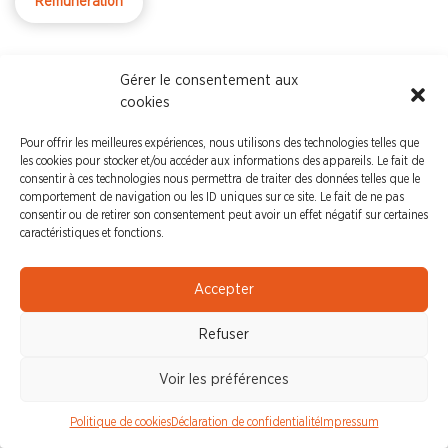
Remuneration
Gérer le consentement aux
RSE, PASSER D’UN MÉTAPOLITIQUE À
cookies
UNE ÉVOLUTION DU MODÈLE
D’ENTREPRISE
Pour offrir les meilleures expériences, nous utilisons des technologies telles que
Fév. 23 -En septembre dernier, la CFDT a fait
les cookies pour stocker et/ou accéder aux informations des appareils. Le fait de
consentir à ces technologies nous permettra de traiter des données telles que le
quatre propositions pour plus de RSE dans le
comportement de navigation ou les ID uniques sur ce site. Le fait de ne pas
dialogue social lors de son évènement de
consentir ou de retirer son consentement peut avoir un effet négatif sur certaines
rentrée.
caractéristiques et fonctions.
Accepter
Refuser
Voir les préférences
Politique de cookies
Déclaration de confidentialité
Impressum