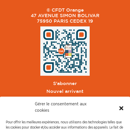
© CFDT Orange
47 AVENUE SIMON BOLIVAR
75950 PARIS CEDEX 19
S'abonner
Nouvel arrivant
Pacte de Pouvoir de Vivre
Gérer le consentement aux
Toute l'actu CFDT Orange
cookies
CFDT
Pour offrir les meilleures expériences, nous utilisons des technologies telles que
CFDT Cadres
les cookies pour stocker et/ou accéder aux informations des appareils. Le fait de