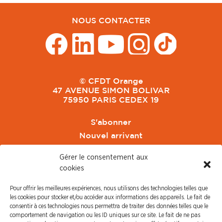
NOUS CONTACTER
© CFDT Orange
47 AVENUE SIMON BOLIVAR
75950 PARIS CEDEX 19
S'abonner
Nouvel arrivant
Pacte de Pouvoir de Vivre
Gérer le consentement aux
Toute l'actu CFDT Orange
cookies
CFDT
Pour offrir les meilleures expériences, nous utilisons des technologies telles que
CFDT Cadres
les cookies pour stocker et/ou accéder aux informations des appareils. Le fait de
CFDT Retraités
consentir à ces technologies nous permettra de traiter des données telles que le
comportement de navigation ou les ID uniques sur ce site. Le fait de ne pas
L'UFFA