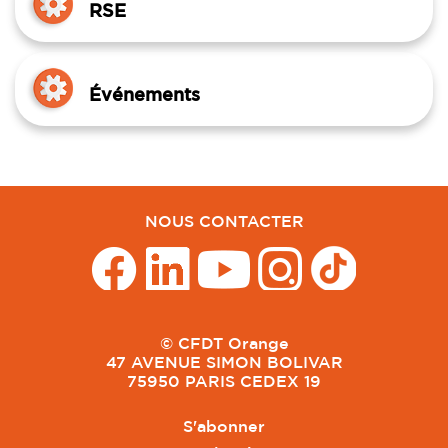
RSE
Événements
NOUS CONTACTER
© CFDT Orange
47 AVENUE SIMON BOLIVAR
75950 PARIS CEDEX 19
S'abonner