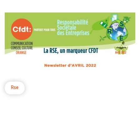
transition écologique », prévoit deux articles
(articles 40 et 41) qui confèrent de nouvelles
compétences en matière environnementale aux
élus des comités sociaux et économiques (CSE)
dans les entreprises de 50 salariés et plus.
Rse