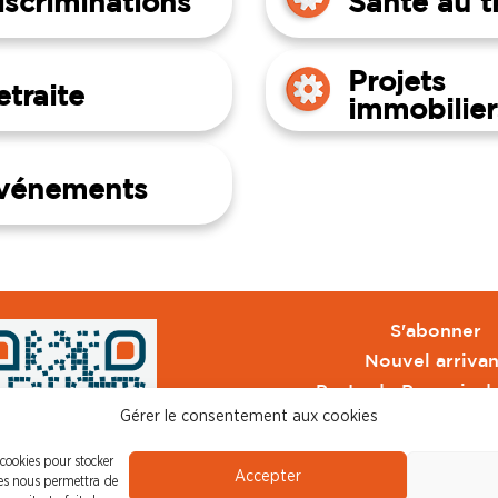
iscriminations
Santé au tr
Projets
etraite
immobilier
vénements
S'abonner
Nouvel arrivan
Pacte de Pouvoir d
Gérer le consentement aux cookies
Toute l'actu CFDT 
CFDT
 cookies pour stocker
Accepter
CFDT Cadres
ies nous permettra de