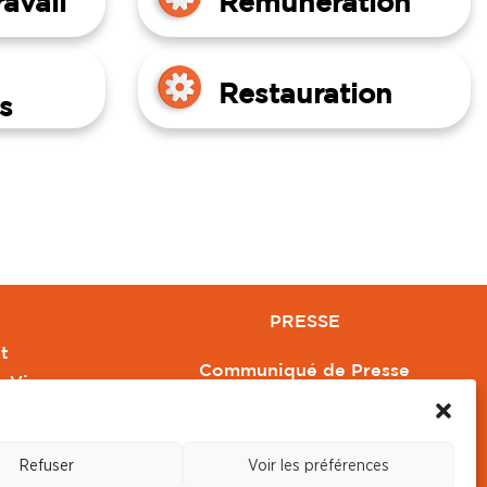
avail
Rémunération
Restauration
s
PRESSE
t
Communiqué de Presse
e Vivre
Revue de Presse
Orange
Nous contacter
Refuser
Voir les préférences