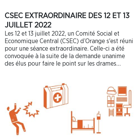
CSEC EXTRAORDINAIRE DES 12 ET 13
JUILLET 2022
Les 12 et 13 juillet 2022, un Comité Social et
Economique Central (CSEC) d’Orange s'est réuni
pour une séance extraordinaire. Celle-ci a été
convoquée à la suite de la demande unanime
des élus pour faire le point sur les drames
récents de Troyes et Draguignan, et
particulièrement pour alerter l’entreprise sur la
situation actuelle vécue globalement par les
salariés. L’enquête triennale du CNPS, le rapport
annuel des médecins du travail, vos remontées
auprès des représentants du personnel, la
multiplication des projets de transformation,
filialisation et modification des outils sont autant
de signaux que la direction ne doit plus ignorer.
La CFDT a agi en conséquence et vous partage