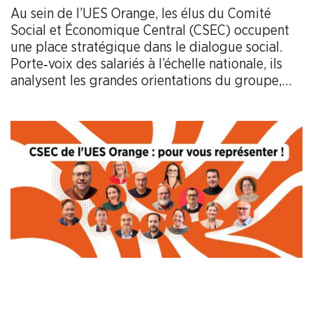
Au sein de l’UES Orange, les élus du Comité
Social et Économique Central (CSEC) occupent
une place stratégique dans le dialogue social.
Porte‑voix des salariés à l’échelle nationale, ils
analysent les grandes orientations du groupe,
contribuent à éclairer les décisions et veillent à la
prise en compte des enjeux humains dans la
conduite des transformations. Leur action
collective constitue un pilier essentiel du
fonctionnement démocratique de l’entreprise et
de la représentation des collaborateurs.