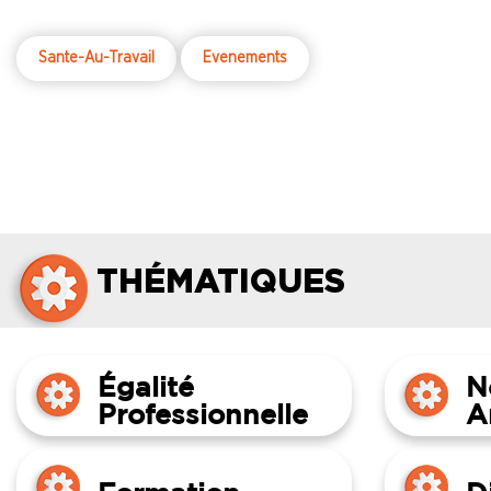
son intervention lors de ce CSEC.
Sante-Au-Travail
Evenements
THÉMATIQUES
Égalité
N
Professionnelle
A