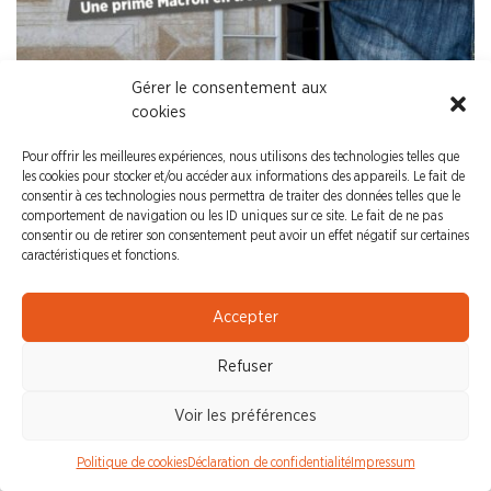
Gérer le consentement aux
cookies
Remuneration
Epargne-Salariale
Pour offrir les meilleures expériences, nous utilisons des technologies telles que
les cookies pour stocker et/ou accéder aux informations des appareils. Le fait de
consentir à ces technologies nous permettra de traiter des données telles que le
(NAO) NÉGOCIATION SALARIALE 2026 N°6
comportement de navigation ou les ID uniques sur ce site. Le fait de ne pas
Fév. 26 - NAO N°6 - La productivité des salariés
consentir ou de retirer son consentement peut avoir un effet négatif sur certaines
caractéristiques et fonctions.
explose !- Alors que ces 10 dernières années, le
chiffre d’affaires par salarié a augmenté de 60%
et que l’EBITDAaL par salarié a augmenté de
Accepter
74%, le salaire moyen, lui, n’a augmenté que de…
Refuser
Voir les préférences
Politique de cookies
Déclaration de confidentialité
Impressum