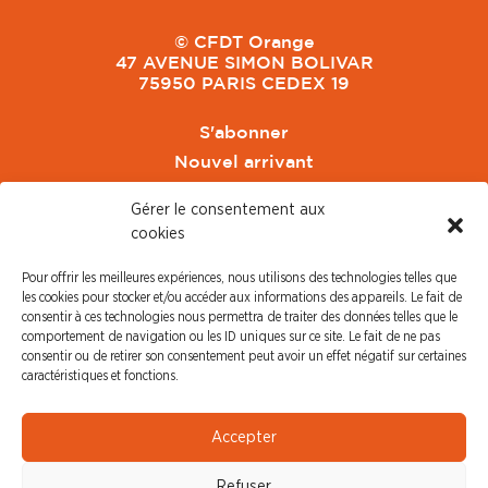
© CFDT Orange
47 AVENUE SIMON BOLIVAR
75950 PARIS CEDEX 19
S'abonner
Nouvel arrivant
Pacte de Pouvoir de Vivre
Gérer le consentement aux
Toute l'actu CFDT Orange
cookies
CFDT
Pour offrir les meilleures expériences, nous utilisons des technologies telles que
CFDT Cadres
les cookies pour stocker et/ou accéder aux informations des appareils. Le fait de
CFDT Retraités
consentir à ces technologies nous permettra de traiter des données telles que le
comportement de navigation ou les ID uniques sur ce site. Le fait de ne pas
L'UFFA
consentir ou de retirer son consentement peut avoir un effet négatif sur certaines
CFDT F3C
caractéristiques et fonctions.
PRESSE
Accepter
Communiqué de Presse
Refuser