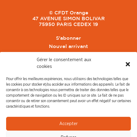
© CFDT Orange
47 AVENUE SIMON BOLIVAR
75950 PARIS CEDEX 19
S'abonner
Nouvel arrivant
Pacte de Pouvoir de Vivre
Gérer le consentement aux
Toute l'actu CFDT Orange
cookies
CFDT
Pour offrir les meilleures expériences, nous utilisons des technologies telles que
CFDT Cadres
les cookies pour stocker et/ou accéder aux informations des appareils. Le fait de
CFDT Retraités
consentir à ces technologies nous permettra de traiter des données telles que le
comportement de navigation ou les ID uniques sur ce site. Le fait de ne pas
L'UFFA
consentir ou de retirer son consentement peut avoir un effet négatif sur certaines
CFDT F3C
caractéristiques et fonctions.
PRESSE
Accepter
Communiqué de Presse