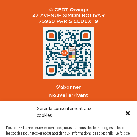
© CFDT Orange
47 AVENUE SIMON BOLIVAR
75950 PARIS CEDEX 19
S'abonner
Nouvel arrivant
Pacte de Pouvoir de Vivre
Gérer le consentement aux
Toute l'actu CFDT Orange
cookies
CFDT
Pour offrir les meilleures expériences, nous utilisons des technologies telles que
CFDT Cadres
les cookies pour stocker et/ou accéder aux informations des appareils. Le fait de
CFDT Retraités