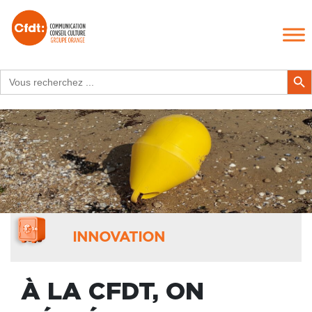
Search
Search Butt
for:
INNOVATION
À LA CFDT, ON