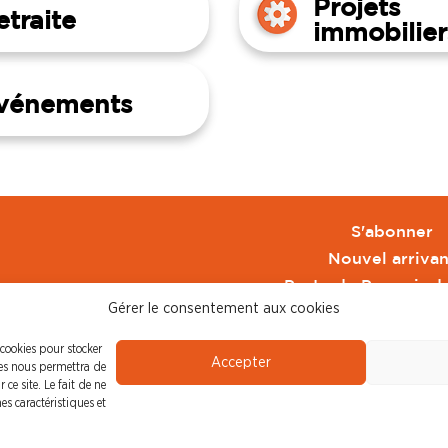
Projets
etraite
immobilier
vénements
S'abonner
Nouvel arrivan
Pacte de Pouvoir d
Gérer le consentement aux cookies
Toute l'actu CFDT 
CFDT
 cookies pour stocker
Accepter
CFDT Cadres
ies nous permettra de
ce site. Le fait de ne
CFDT Retraité
es caractéristiques et
L'UFFA