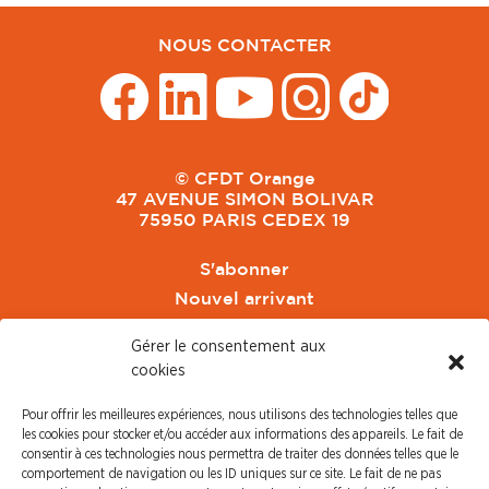
NOUS CONTACTER
© CFDT Orange
47 AVENUE SIMON BOLIVAR
75950 PARIS CEDEX 19
S'abonner
Nouvel arrivant
Pacte de Pouvoir de Vivre
Gérer le consentement aux
Toute l'actu CFDT Orange
cookies
CFDT
Pour offrir les meilleures expériences, nous utilisons des technologies telles que
CFDT Cadres
les cookies pour stocker et/ou accéder aux informations des appareils. Le fait de
CFDT Retraités
consentir à ces technologies nous permettra de traiter des données telles que le
comportement de navigation ou les ID uniques sur ce site. Le fait de ne pas
L'UFFA