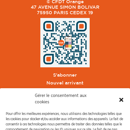
© CFDT Orange
47 AVENUE SIMON BOLIVAR
75950 PARIS CEDEX 19
S'abonner
Nouvel arrivant
Pacte de Pouvoir de Vivre
Gérer le consentement aux
Toute l'actu CFDT Orange
cookies
CFDT
Pour offrir les meilleures expériences, nous utilisons des technologies telles que
CFDT Cadres
les cookies pour stocker et/ou accéder aux informations des appareils. Le fait de
CFDT Retraités
consentir à ces technologies nous permettra de traiter des données telles que le
comportement de navigation ou les ID uniques sur ce site. Le fait de ne pas