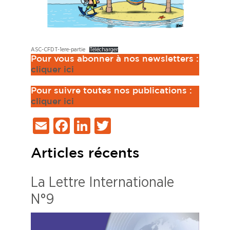
ASC-CFDT-1ere-partie
Télécharger
Pour vous abonner à nos newsletters :
cliquer ici
Pour suivre toutes nos publications :
cliq
uer ici
Email
Facebook
LinkedIn
Twitter
Articles récents
La Lettre Internationale
N°9