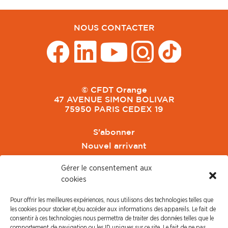
NOUS CONTACTER
© CFDT Orange
47 AVENUE SIMON BOLIVAR
75950 PARIS CEDEX 19
S'abonner
Nouvel arrivant
Pacte de Pouvoir de Vivre
Gérer le consentement aux
Toute l'actu CFDT Orange
cookies
CFDT
Pour offrir les meilleures expériences, nous utilisons des technologies telles que
CFDT Cadres
les cookies pour stocker et/ou accéder aux informations des appareils. Le fait de
CFDT Retraités
consentir à ces technologies nous permettra de traiter des données telles que le
comportement de navigation ou les ID uniques sur ce site. Le fait de ne pas