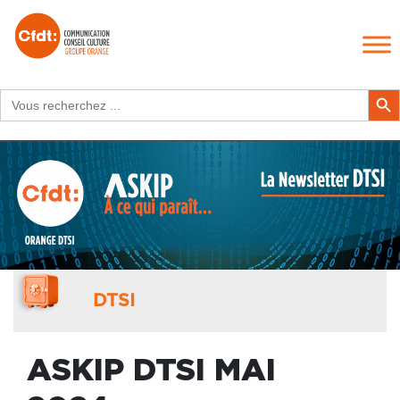
Search
Search Butt
for:
DTSI
ASKIP DTSI MAI