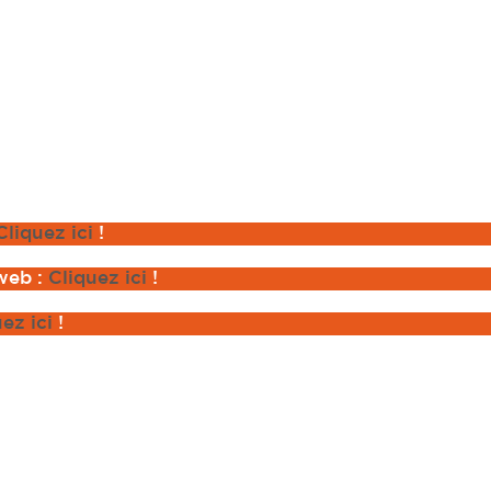
Cliquez ici
!
 web :
Cliquez ici
!
uez ici
!