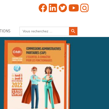
Search Button
Search
TIONS
for: