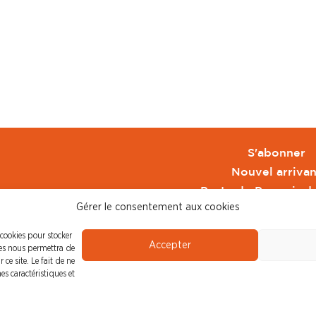
S'abonner
Nouvel arrivan
Pacte de Pouvoir d
Gérer le consentement aux cookies
Toute l'actu CFDT 
CFDT
 cookies pour stocker
Accepter
CFDT Cadres
ies nous permettra de
ce site. Le fait de ne
CFDT Retraité
es caractéristiques et
L'UFFA
CFDT F3C