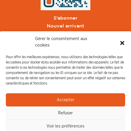
S'abonner
Nouvel arrivant
Pacte de Pouvoir de Vivre
Gérer le consentement aux
Toute l'actu CFDT Orange
cookies
CFDT
Pour offrir les meilleures expériences, nous utilisons des technologies telles que
CFDT Cadres
les cookies pour stocker et/ou accéder aux informations des appareils. Le fait de
CFDT Retraités
consentir à ces technologies nous permettra de traiter des données telles que le
comportement de navigation ou les ID uniques sur ce site. Le fait de ne pas
L'UFFA
consentir ou de retirer son consentement peut avoir un effet négatif sur certaines
CFDT F3C
caractéristiques et fonctions.
PRESSE
Accepter
Communiqué de Presse
Refuser
Revue de Presse
Nous contacter
Voir les préférences