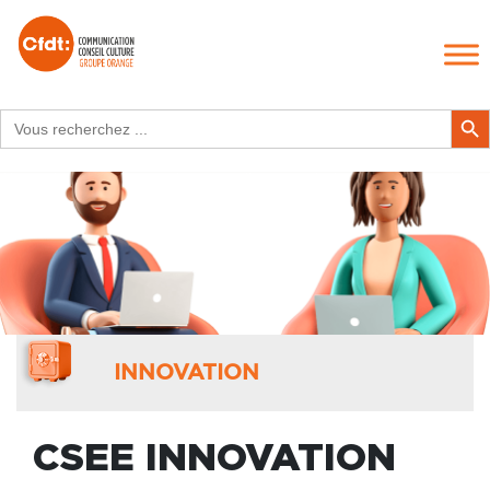
Search
Search Butt
for:
INNOVATION
CSEE INNOVATION