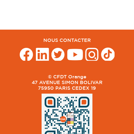
NOUS CONTACTER
© CFDT Orange
47 AVENUE SIMON BOLIVAR
75950 PARIS CEDEX 19