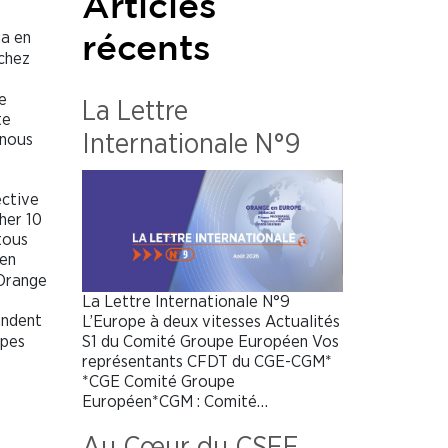
Articles
ia en
récents
 chez
e
La Lettre
te
 nous
Internationale N°9
ective
her 10
tous
 en
’Orange
La Lettre Internationale N°9
ndent
L’Europe à deux vitesses Actualités
S1 du Comité Groupe Européen Vos
ipes
représentants CFDT du CGE-CGM*
*CGE Comité Groupe
Européen*CGM : Comité…
Au Cœur du CSEE