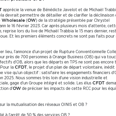
apprécie la venue de Bénédicte Javelot et de Michaël Trabb
T
la devrait permettre de détailler et de clarifier la déclinaison
(
) de la stratégie présentée par Chrystel
 Wholesale
OW
n le 16 février 2023. Car après plusieurs mois d’attente, cett
, reprise lors du live de Michaël Trabbia le 15 mars dernier, res
loue. Et les premiers éléments concrets ne sont pas faits pour
er lieu, l’annonce d’un projet de Rupture Conventionnelle Coll
ur près de 700 personnes à Orange Business (OB) qui va touc
fectifs d’OB, alors que les départs en TPS ne sont pas encore 
. Pour la
, le projet d’un plan de départ volontaire, inédit
CFDT
ne vise qu’un objectif : satisfaire les engagements financiers d
zon 2025. Nous sommes très loin d’une vision industrielle et
ale, gage d’un Groupe intégré et solide. Les élus
dema
CFDT
ction d’
de préciser les impacts de cette RCC pour les équ
OW
sur la mutualisation des réseaux OINIS et OB ?
lié à l’arrêt de 50 % des services OB ?