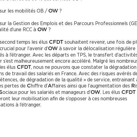
sur les mobilités OB /
?
OW
sur la Gestion des Emplois et des Parcours Professionnels (G
alité d’une RCC à
?
OW
second temps les élus
souhaitent revenir, une fois de pl
CFDT
crucial pour l’avenir d’
à savoir la délocalisation régulière
OW
és à l’étranger. Avec les départs en TPS, le transfert d’activité
er s’est malheureusement encore accéléré. Malgré les nombreu
des élus
, nous ne pouvons que constater la dégradation
CFDT
ns de travail des salariés en France. Avec des risques avérés d
tences, de dégradation de la qualité » de service, entrainant 
es pertes de
hiffre d’
ffaires ainsi que l’augmentation des
C
A
R
ociaux pour les salariés et manageurs d’
. Les élus
S
OW
CFDT
ieront leur mobilisation afin de s’opposer à ces nombreuses
ations à l’étranger.