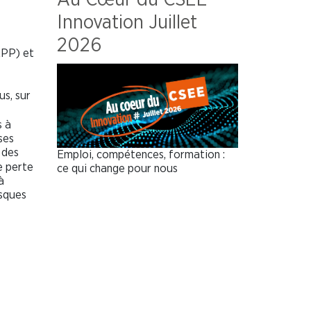
Innovation Juillet
2026
EPP) et
us, sur
s à
ses
 des
Emploi, compétences, formation :
e perte
ce qui change pour nous
à
isques