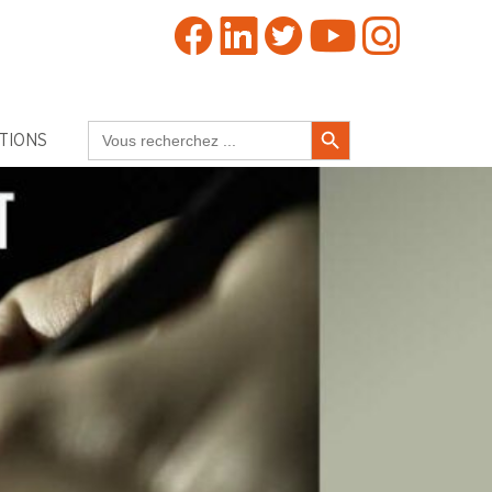
Search Button
Search
TIONS
for: