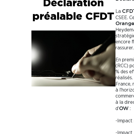
Déclaration
La
CFD
préalable
CFDT
CSEE. Ce
Orange
Heydeman
stratégie
encore f
rassurer.
En premi
(RCC) po
% des ef
réalisés
France, 
à l’hori
commerci
à la dire
d’
:
OW
-Impact 
-Impact 