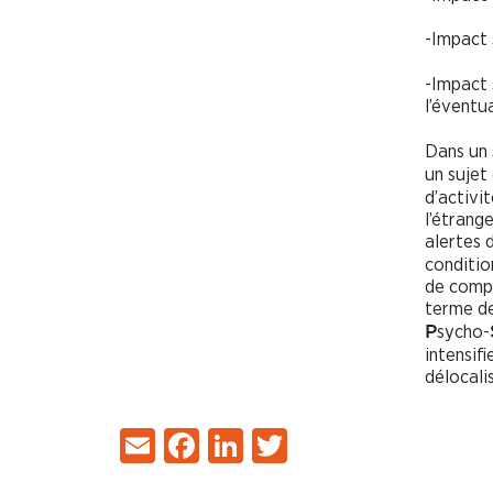
-Impact 
-Impact 
l’éventu
Dans un 
un sujet 
d’activit
l’étrang
alertes 
conditio
de compé
terme d
sycho-
P
intensif
délocalis
Email
Facebook
LinkedIn
Twitter