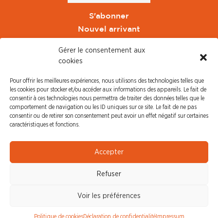
S'abonner
Nouvel arrivant
Pacte de Pouvoir de Vivre
Gérer le consentement aux
Toute l'actu CFDT Orange
cookies
CFDT
Pour offrir les meilleures expériences, nous utilisons des technologies telles que
CFDT Cadres
les cookies pour stocker et/ou accéder aux informations des appareils. Le fait de
CFDT Retraités
consentir à ces technologies nous permettra de traiter des données telles que le
comportement de navigation ou les ID uniques sur ce site. Le fait de ne pas
L'UFFA
consentir ou de retirer son consentement peut avoir un effet négatif sur certaines
CFDT F3C
caractéristiques et fonctions.
PRESSE
Accepter
Communiqué de Presse
Refuser
Revue de Presse
Nous contacter
Voir les préférences
© CFDT Orange |
Mentions Légales
|
Protection des
Politique de cookies
Déclaration de confidentialité
Impressum