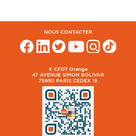
NOUS CONTACTER
© CFDT Orange
47 AVENUE SIMON BOLIVAR
75950 PARIS CEDEX 19