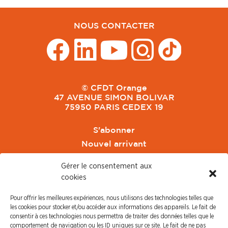
NOUS CONTACTER
© CFDT Orange
47 AVENUE SIMON BOLIVAR
75950 PARIS CEDEX 19
S'abonner
Nouvel arrivant
Pacte de Pouvoir de Vivre
Gérer le consentement aux
Toute l'actu CFDT Orange
cookies
CFDT
Pour offrir les meilleures expériences, nous utilisons des technologies telles que
CFDT Cadres
les cookies pour stocker et/ou accéder aux informations des appareils. Le fait de
CFDT Retraités
consentir à ces technologies nous permettra de traiter des données telles que le
comportement de navigation ou les ID uniques sur ce site. Le fait de ne pas
L'UFFA