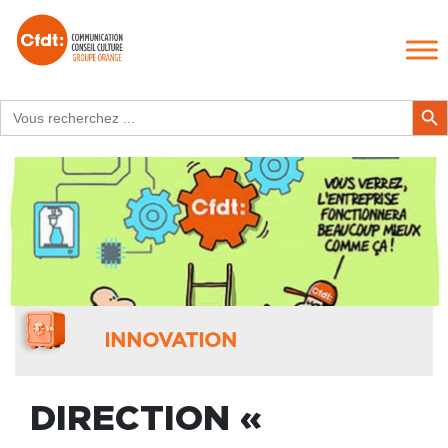
Search
Search Butt
for:
INNOVATION
DIRECTION «