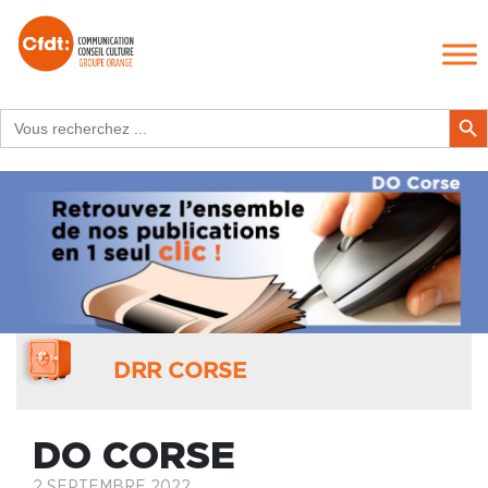
Search
Search Butt
for:
DRR CORSE
DO CORSE
2 SEPTEMBRE 2022