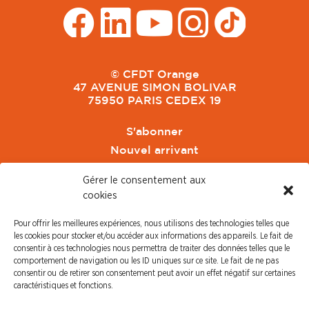
© CFDT Orange
47 AVENUE SIMON BOLIVAR
75950 PARIS CEDEX 19
S'abonner
Nouvel arrivant
Pacte de Pouvoir de Vivre
Gérer le consentement aux
Toute l'actu CFDT Orange
cookies
CFDT
Pour offrir les meilleures expériences, nous utilisons des technologies telles que
CFDT Cadres
les cookies pour stocker et/ou accéder aux informations des appareils. Le fait de
CFDT Retraités
consentir à ces technologies nous permettra de traiter des données telles que le
comportement de navigation ou les ID uniques sur ce site. Le fait de ne pas
L'UFFA
consentir ou de retirer son consentement peut avoir un effet négatif sur certaines
CFDT F3C
caractéristiques et fonctions.