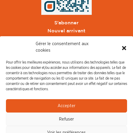
S'abonner
Nouvel arrivant
Pacte de Pouvoir de Vivre
Gérer le consentement aux
Toute l'actu CFDT Orange
cookies
CFDT
Pour offrir les meilleures expériences, nous utilisons des technologies telles que
CFDT Cadres
les cookies pour stocker et/ou accéder aux informations des appareils. Le fait de
CFDT Retraités
consentir à ces technologies nous permettra de traiter des données telles que le
comportement de navigation ou les ID uniques sur ce site. Le fait de ne pas
L'UFFA
consentir ou de retirer son consentement peut avoir un effet négatif sur certaines
CFDT F3C
caractéristiques et fonctions.
PRESSE
Accepter
Communiqué de Presse
Refuser
Revue de Presse
Nous contacter
Voir les préférences