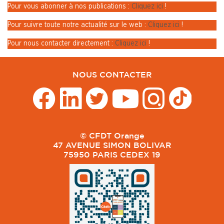
Pour vous abonner à nos publications :
Cliquez ici
!
Pour suivre toute notre actualité sur le web :
Cliquez ici
!
Pour nous contacter directement :
Cliquez ici
!
NOUS CONTACTER
© CFDT Orange
47 AVENUE SIMON BOLIVAR
75950 PARIS CEDEX 19