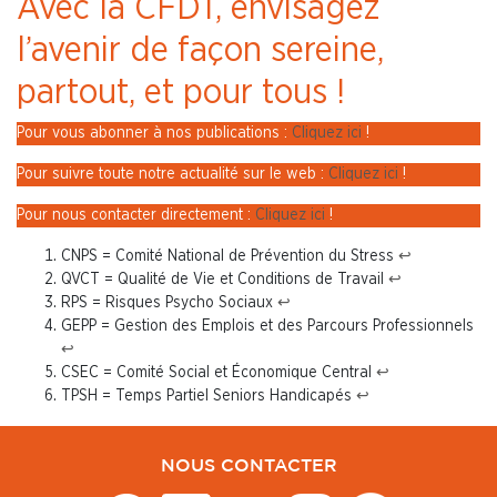
Avec la CFDT, envisagez
l’avenir de façon sereine,
partout, et pour tous !
Pour vous abonner à nos publications :
Cliquez ici
!
Pour suivre toute notre actualité sur le web :
Cliquez ici
!
Pour nous contacter directement :
Cliquez ici
!
CNPS = Comité National de Prévention du Stress
↩︎
QVCT = Qualité de Vie et Conditions de Travail
↩︎
RPS = Risques Psycho Sociaux
↩︎
GEPP = Gestion des Emplois et des Parcours Professionnels
↩︎
CSEC = Comité Social et Économique Central
↩︎
TPSH = Temps Partiel Seniors Handicapés
↩︎
NOUS CONTACTER