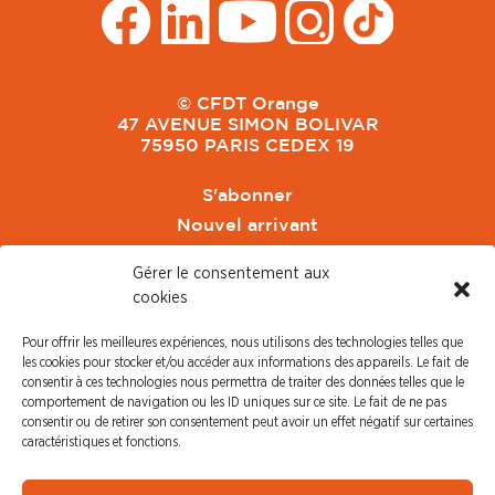
© CFDT Orange
47 AVENUE SIMON BOLIVAR
75950 PARIS CEDEX 19
S'abonner
Nouvel arrivant
Pacte de Pouvoir de Vivre
Gérer le consentement aux
Toute l'actu CFDT Orange
cookies
CFDT
Pour offrir les meilleures expériences, nous utilisons des technologies telles que
CFDT Cadres
les cookies pour stocker et/ou accéder aux informations des appareils. Le fait de
CFDT Retraités
consentir à ces technologies nous permettra de traiter des données telles que le
comportement de navigation ou les ID uniques sur ce site. Le fait de ne pas
L'UFFA
consentir ou de retirer son consentement peut avoir un effet négatif sur certaines
CFDT F3C
caractéristiques et fonctions.
PRESSE