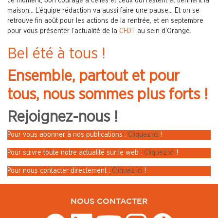
ce moment, bon courage à celles et ceux qui restent et tiennent la
maison… L’équipe rédaction va aussi faire une pause… Et on se
retrouve fin août pour les actions de la rentrée, et en septembre
pour vous présenter l’actualité de la
CFDT
au sein d’Orange.
Bel été à tous !
Ensemble, partout et pour
tous, nous sommes plus forts !
Rejoignez-nous !
Pour vous abonner à nos publications :
Cliquez ici
!
Pour suivre toute notre actualité sur le web :
Cliquez ici
!
Pour nous contacter directement :
Cliquez ici
!
NOUS CONTACTER