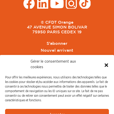
© CFDT Orange
47 AVENUE SIMON BOLIVAR
75950 PARIS CEDEX 19
S'abonner
Nouvel arrivant
Pacte de Pouvoir de Vivre
Gérer le consentement aux
Toute l'actu CFDT Orange
cookies
CFDT
Pour offrir les meilleures expériences, nous utilisons des technologies telles que
CFDT Cadres
les cookies pour stocker et/ou accéder aux informations des appareils. Le fait de
CFDT Retraités
consentir à ces technologies nous permettra de traiter des données telles que le
comportement de navigation ou les ID uniques sur ce site. Le fait de ne pas
L'UFFA
consentir ou de retirer son consentement peut avoir un effet négatif sur certaines
CFDT F3C
caractéristiques et fonctions.
PRESSE