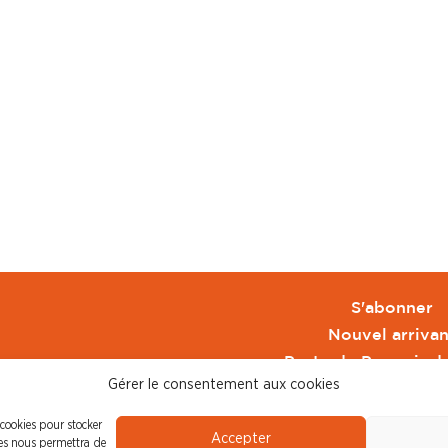
S'abonner
Nouvel arrivan
Pacte de Pouvoir d
Gérer le consentement aux cookies
Toute l'actu CFDT 
CFDT
 cookies pour stocker
Accepter
CFDT Cadres
ies nous permettra de