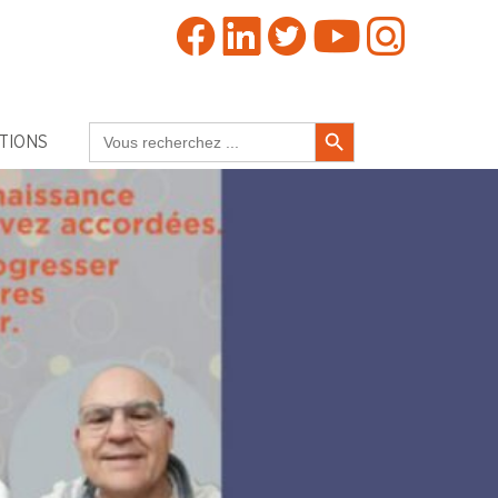
Search Button
Search
TIONS
for: