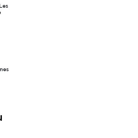
Les
e
nnes
u