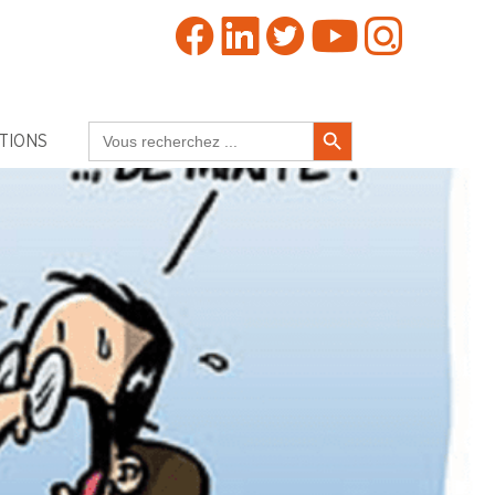
Search Button
Search
TIONS
for: