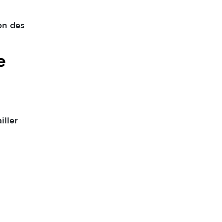
ion des
e
iller