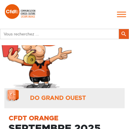
Search
Search Butt
for:
DO GRAND OUEST
CFDT ORANGE
SEPTEMBRE 2025 …