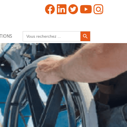
Search Button
Search
TIONS
for: