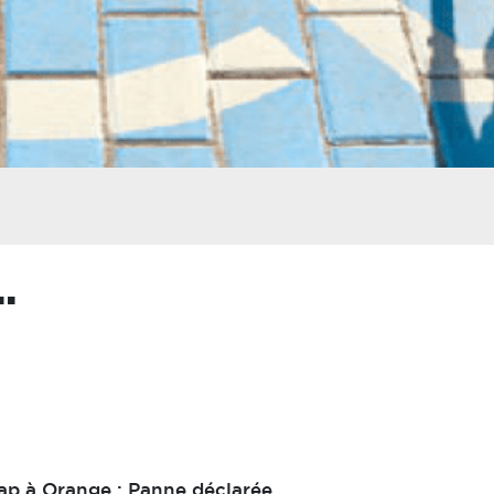
…
ap à Orange : Panne déclarée