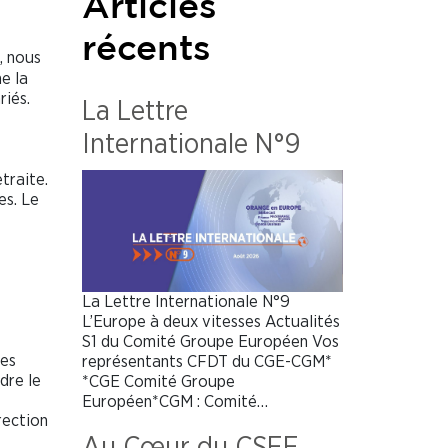
Articles
récents
, nous
e la
riés.
La Lettre
Internationale N°9
traite.
es. Le
La Lettre Internationale N°9
L’Europe à deux vitesses Actualités
S1 du Comité Groupe Européen Vos
ses
représentants CFDT du CGE-CGM*
dre le
*CGE Comité Groupe
Européen*CGM : Comité…
rection
Au Cœur du CSEE