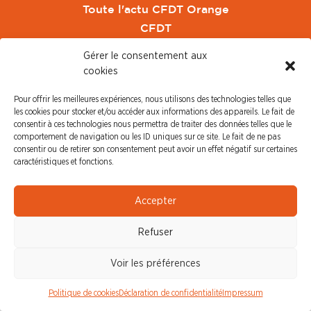
Toute l'actu CFDT Orange
CFDT
CFDT Cadres
Gérer le consentement aux
CFDT Retraités
cookies
L'UFFA
Pour offrir les meilleures expériences, nous utilisons des technologies telles que
CFDT F3C
les cookies pour stocker et/ou accéder aux informations des appareils. Le fait de
consentir à ces technologies nous permettra de traiter des données telles que le
PRESSE
comportement de navigation ou les ID uniques sur ce site. Le fait de ne pas
consentir ou de retirer son consentement peut avoir un effet négatif sur certaines
caractéristiques et fonctions.
Communiqué de Presse
Revue de Presse
Accepter
Nous contacter
Refuser
© CFDT Orange |
Mentions Légales
|
Protection des
données personnelles
Voir les préférences
Politique de cookies
Déclaration de confidentialité
Impressum