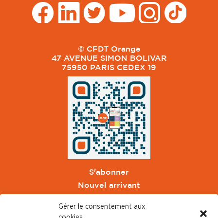
© CFDT Orange
47 AVENUE SIMON BOLIVAR
75950 PARIS CEDEX 19
S'abonner
Nouvel arrivant
Pacte de Pouvoir de Vivre
Gérer le consentement aux
Toute l'actu CFDT Orange
cookies