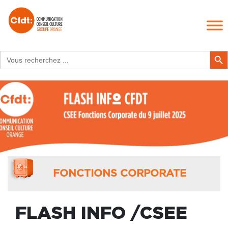
Search
Search Butt
for:
FONCTIONS CORPORATE
FLASH INFO /CSEE