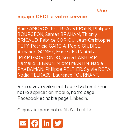
Une
équipe CFDT à votre service
Aline AMOROS, Eric BEAUVERGER, Philippe
BOURGEON, Samah BRAHAM, Thierry
BRICAUD, Fabrice CORIOU, Jean-Christophe
FETY, Patricia GARCIA, Paolo GIUDICE,
Armando GOMEZ, Eric GUERIN, Anita
IRIART-SORHONDO, Sonia LAKHDAR,
Nathalie LEBRUN, Michel MARTIN, Nadia
PAKDAMAN, Philippe PELTIER, Sylvie ROTA,
Nadia TELKASS, Laurence TOURNANT.
Retrouvez également toute l’actualité sur
notre
application mobile
, notre page
Facebook
et notre page
Linkedin
.
Cliquez ici pour notre fil d’actualité.
Email
Facebook
LinkedIn
Twitter