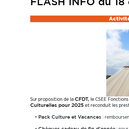
FLASH INFO du 18 
Activit
Sur proposition de la
le CSEE Fonctions 
CFDT,
et reconduit les pres
Culturelles pour 2025
•
: remboursem
Pack Culture et Vacances
•
: pour