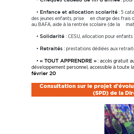
Chèques cadeau de fin d’année
•
: 5 cat
Enfance et allocation scolarité
des jeunes enfants, prise en charge des frais d
au BAFA, aide à la rentrée scolaire (de la mate
•
: CESU, allocation pour enfants
Solidarité
•
: prestations dédiées aux retrait
Retraités
•
: accès gratuit au
« TOUT APPRENDRE »
développement personnel, accessible à toute la
février 20
Consultation sur le projet d’évo
(SPD) de la Di