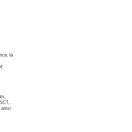
nce, la
nt
és,
SSCT,
 ainsi