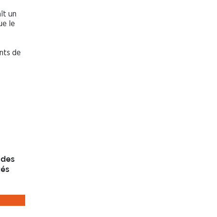
ît un
ue le
nts de
 des
tés