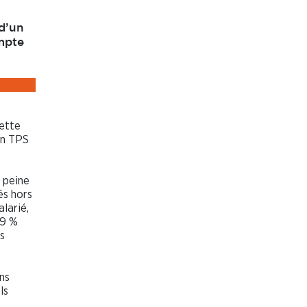
d’un
ompte
Cette
en TPS
, peine
és hors
larié,
 9 %
s
ns
ls