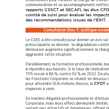
communication et un accompagnement renforc
rapports CSSCT et SECAFI, les élus CFD
comité de suivi pour évaluer les impacts
des recommandations issues de l’EIHT.
Consultation Bloc 3 : politique social
Le CSEE a été consulté pour donner un avis sur
préoccupante se dessine : la dégradation continu
diminution augmente significativement la charg
aggravent cette situation.
Parallèlement, la formation professionnelle, bie
à répondre aux besoins. Si le taux de réalisatio
TPS recule à 86 %, contre 92 % en 2022. De plu
les Fonctions Corporate se situent en dessous 
pour atteindre 10,16 millions d’euros, la
e
CFDT
majeures à venir.
En matière d’égalité professionnelle et d’inclus
Corporate, mais leurs effets demeurent limités.
restent peu attractifs et dynamiques, offrant de