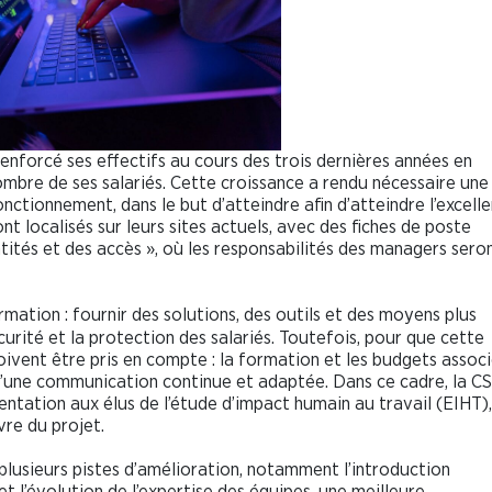
nforcé ses effectifs au cours des trois dernières années en
nombre de ses salariés. Cette croissance a rendu nécessaire une
ctionnement, dans le but d’atteindre afin d’atteindre l’excelle
t localisés sur leurs sites actuels, avec des fiches de poste
ntités et des accès », où les responsabilités des managers sero
mation : fournir des solutions, des outils et des moyens plus
urité et la protection des salariés. Toutefois, pour que cette
doivent être pris en compte : la formation et les budgets associ
qu’une communication continue et adaptée. Dans ce cadre, la C
ntation aux élus de l’étude d’impact humain au travail (EIHT),
vre du projet.
plusieurs pistes d’amélioration, notamment l’introduction
et l’évolution de l’expertise des équipes, une meilleure