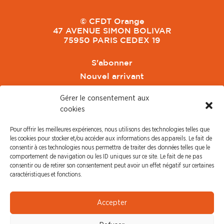
© CFDT Orange
47 AVENUE SIMON BOLIVAR
75950 PARIS CEDEX 19
S'abonner
Nouvel arrivant
Pacte de Pouvoir de Vivre
Gérer le consentement aux
Toute l'actu CFDT Orange
cookies
CFDT
Pour offrir les meilleures expériences, nous utilisons des technologies telles que
CFDT Cadres
les cookies pour stocker et/ou accéder aux informations des appareils. Le fait de
CFDT Retraités
consentir à ces technologies nous permettra de traiter des données telles que le
comportement de navigation ou les ID uniques sur ce site. Le fait de ne pas
L'UFFA
consentir ou de retirer son consentement peut avoir un effet négatif sur certaines
CFDT F3C
caractéristiques et fonctions.
PRESSE
Accepter
Communiqué de Presse