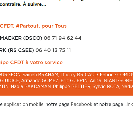
 CFDT, #Partout, pour Tous
EMAEKER (DSCO)
06 71 94 62 44
RK (RS CSEE)
06 40 13 75 11
otre service
OURGEON, Samah BRAHAM, Thierry BRICAUD, Fabrice CORIO
lo GIUDICE, Armando GOMEZ, Eric GUERIN, Anita IRIART-SOR
TIN, Nadia PAKDAMAN, Philippe PELTIER, Sylvie ROTA, Nadi
re
application mobile
, notre page
Facebook
et notre page
Lin