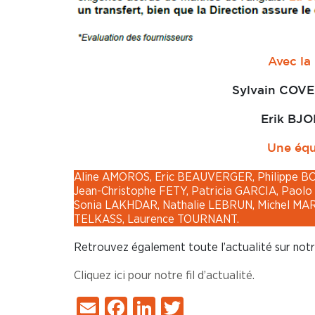
Avec la
Sylvain COV
Erik BJO
Une équipe CFDT à v
Aline AMOROS, Eric BEAUVERGER, Philippe B
Jean-Christophe FETY, Patricia GARCIA, Pao
Sonia LAKHDAR, Nathalie LEBRUN, Michel MAR
TELKASS, Laurence TOURNANT.
Retrouvez également toute l’actualité sur not
Cliquez ici pour notre fil d’actualité.
Email
Facebook
LinkedIn
Twitter