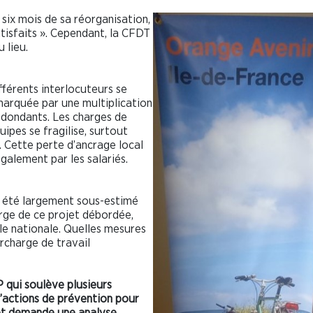
six mois de sa réorganisation,
atisfaits ». Cependant, la CFDT
 lieu.
différents interlocuteurs se
marquée par une multiplication
edondants. Les charges de
uipes se fragilise, surtout
e. Cette perte d’ancrage local
galement par les salariés.
 a été largement sous-estimé
harge de ce projet débordée,
le nationale. Quelles mesures
urcharge de travail
 qui soulève plusieurs
d’actions de prévention pour
 et demande une analyse