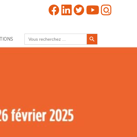
Search Button
Search
TIONS
for: