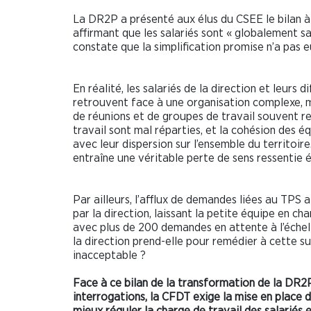
La DR2P a présenté aux élus du CSEE le bilan à 
affirmant que les salariés sont « globalement s
constate que la simplification promise n’a pas eu
En réalité, les salariés de la direction et leurs 
retrouvent face à une organisation complexe, 
de réunions et de groupes de travail souvent r
travail sont mal réparties, et la cohésion des éq
avec leur dispersion sur l’ensemble du territoir
entraîne une véritable perte de sens ressentie é
Par ailleurs, l’afflux de demandes liées au TPS
par la direction, laissant la petite équipe en c
avec plus de 200 demandes en attente à l’échel
la direction prend-elle pour remédier à cette s
inacceptable ?
Face à ce bilan de la transformation de la DR2P
interrogations, la CFDT exige la mise en place 
mieux réguler la charge de travail des salariés