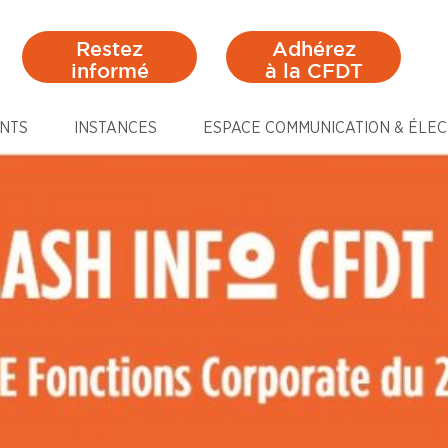
Restez
Adhérez
informé
à la CFDT
NTS
INSTANCES
ESPACE COMMUNICATION & ÉLEC