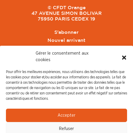
© CFDT Orange
47 AVENUE SIMON BOLIVAR
75950 PARIS CEDEX 19
S'abonner
Nouvel arrivant
Pacte de Pouvoir de Vivre
Gérer le consentement aux
Toute l'actu CFDT Orange
cookies
CFDT
Pour offrir les meilleures expériences, nous utilisons des technologies telles que
CFDT Cadres
les cookies pour stocker et/ou accéder aux informations des appareils. Le fait de
CFDT Retraités
consentir à ces technologies nous permettra de traiter des données telles que le
comportement de navigation ou les ID uniques sur ce site. Le fait de ne pas
L'UFFA
consentir ou de retirer son consentement peut avoir un effet négatif sur certaines
CFDT F3C
caractéristiques et fonctions.
PRESSE
Accepter
Communiqué de Presse
Refuser
Revue de Presse