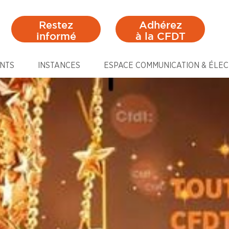
Restez
Adhérez
informé
à la CFDT
NTS
INSTANCES
ESPACE COMMUNICATION & ÉLEC