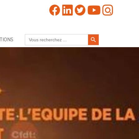
Search Button
Search
TIONS
for: