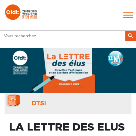
Search
Search Butt
for:
DTSI
LA LETTRE DES ELUS