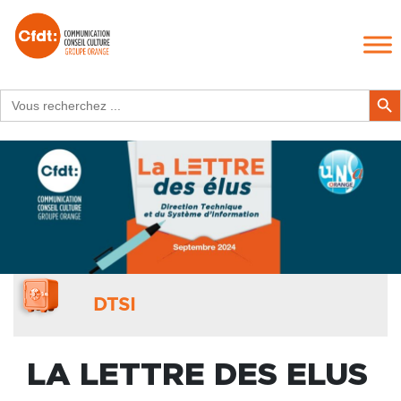
Search
Search Butt
for:
DTSI
LA LETTRE DES ELUS