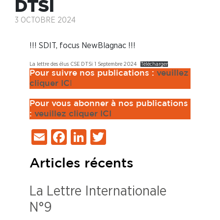
DTSI
3 OCTOBRE 2024
!!! SDIT, focus NewBlagnac !!!
La lettre des élus CSE DTSi 1 Septembre 2024
Télécharger
Pour suivre nos publications :
veuillez
I
cliquer IC
Pour vous abonner à nos publications
:
veuillez cliquer ICI
Email
Facebook
LinkedIn
Twitter
Articles récents
La Lettre Internationale
N°9