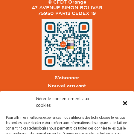
© CFDT Orange
47 AVENUE SIMON BOLIVAR
75950 PARIS CEDEX 19
S'abonner
Nouvel arrivant
Pacte de Pouvoir de Vivre
Gérer le consentement aux
Toute l'actu CFDT Orange
cookies
CFDT
Pour offrir les meilleures expériences, nous utilisons des technologies telles que
CFDT Cadres
les cookies pour stocker et/ou accéder aux informations des appareils. Le fait de
CFDT Retraités
consentir à ces technologies nous permettra de traiter des données telles que le
comportement de navigation ou les ID uniques sur ce site. Le fait de ne pas