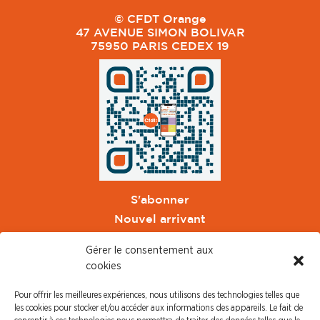
© CFDT Orange
47 AVENUE SIMON BOLIVAR
75950 PARIS CEDEX 19
S'abonner
Nouvel arrivant
Pacte de Pouvoir de Vivre
Gérer le consentement aux
Toute l'actu CFDT Orange
cookies
CFDT
Pour offrir les meilleures expériences, nous utilisons des technologies telles que
CFDT Cadres
les cookies pour stocker et/ou accéder aux informations des appareils. Le fait de
CFDT Retraités