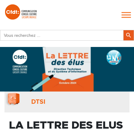
Search
Search Butt
for:
DTSI
LA LETTRE DES ELUS