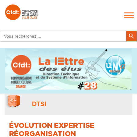
Search
Search Butt
for:
DTSI
ÉVOLUTION EXPERTISE
RÉORGANISATION