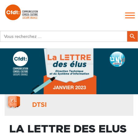
Search
Search Butt
for:
DTSI
LA LETTRE DES ELUS