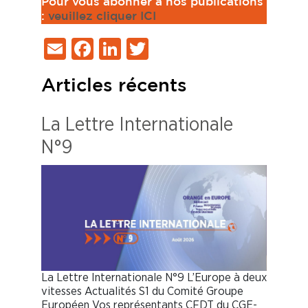
Pour vous abonner à nos publications
:
veuillez cliquer ICI
Email
Facebook
LinkedIn
Twitter
Articles récents
La Lettre Internationale
N°9
La Lettre Internationale N°9 L’Europe à deux
vitesses Actualités S1 du Comité Groupe
Européen Vos représentants CFDT du CGE-