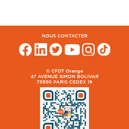
NOUS CONTACTER
© CFDT Orange
47 AVENUE SIMON BOLIVAR
75950 PARIS CEDEX 19