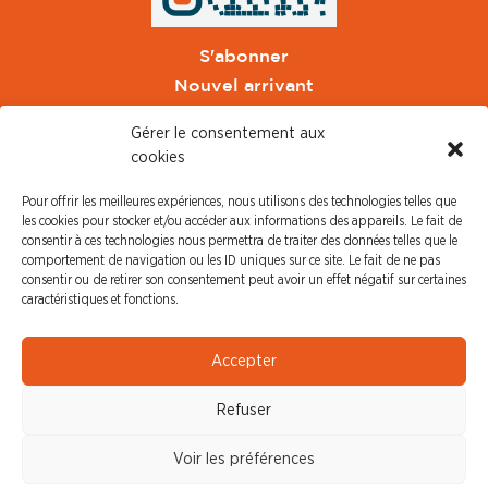
S'abonner
Nouvel arrivant
Pacte de Pouvoir de Vivre
Gérer le consentement aux
Toute l'actu CFDT Orange
cookies
CFDT
Pour offrir les meilleures expériences, nous utilisons des technologies telles que
CFDT Cadres
les cookies pour stocker et/ou accéder aux informations des appareils. Le fait de
CFDT Retraités
consentir à ces technologies nous permettra de traiter des données telles que le
comportement de navigation ou les ID uniques sur ce site. Le fait de ne pas
L'UFFA
consentir ou de retirer son consentement peut avoir un effet négatif sur certaines
CFDT F3C
caractéristiques et fonctions.
PRESSE
Accepter
Communiqué de Presse
Refuser
Revue de Presse
Nous contacter
Voir les préférences