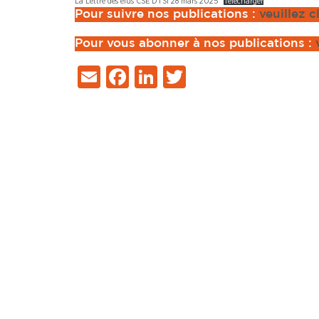
La Lettre des élus CSE DTSi 28 mars 2025
Télécharger
Pour suivre nos publications :
veuillez c
Pour vous abonner à nos publications :
Email
Facebook
LinkedIn
Twitter