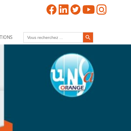
Search Button
Search
TIONS
for: