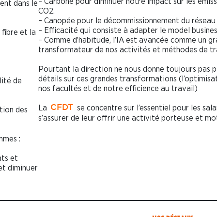
– Carbone pour diminuer notre impact sur les émiss
vent dans le
CO2.
– Canopée pour le décommissionnement du réseau 
– Efficacité qui consiste à adapter le model busines
fibre et la
– Comme d’habitude, l’IA est avancée comme un gr
transformateur de nos activités et méthodes de tra
Pourtant la direction ne nous donne toujours pas p
détails sur ces grandes transformations (l’optimisa
lité de
nos facultés et de notre efficience au travail)
La
se concentre sur l’essentiel pour les salar
CFDT
ution des
s’assurer de leur offrir une activité porteuse et m
mmes :
nts et
et diminuer