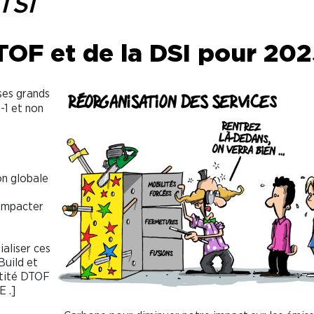
TSI
TOF et de la DSI pour 20
ses grands
-1 et non
on globale
 impacter
aliser ces
Build et
ntité DTOF
 .]