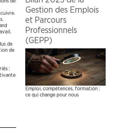
ions de
Gestion des Emplois
cuivre.
et Parcours
s.
and
Professionnels
vail.
(GEPP)
lus de
tion de
iés :
otivante
Emploi, compétences, formation :
ce qui change pour nous