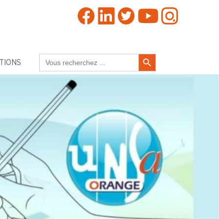
Search Button
Search
TIONS
for: